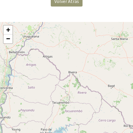
Volver Atras
+
−