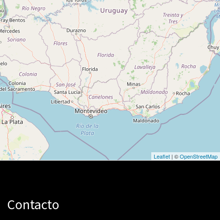
Leaflet
| ©
OpenStreetMap
Contacto