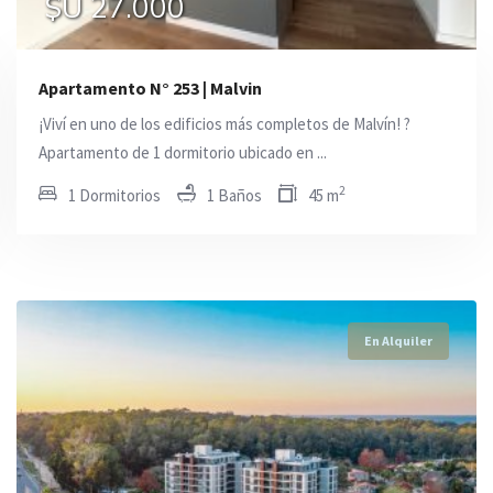
$U 26.000
$U 45.000
$U 27.000
Apartamento N° 253 | Malvi­n
¡Viví en uno de los edificios más completos de Malvín! ?
Apartamento de 1 dormitorio ubicado en ...
2
1 Dormitorios
1 Baños
45 m
En Alquiler
En Alquiler
En Alquiler