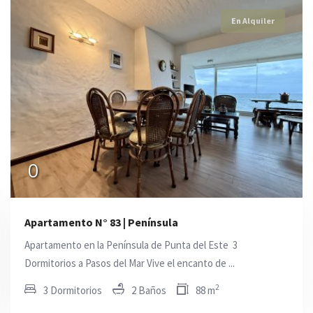
En Alquiler
En Alquiler
En Alquiler
$U 36.000
$U 28.000
0
Apartamento N° 83 | Península
Apartamento en la Península de Punta del Este  3
Dormitorios a Pasos del Mar Vive el encanto de ...
2
3 Dormitorios
2 Baños
88 m