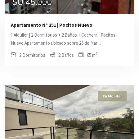
$U 26.000
$U 45.000
$U 27.000
Apartamento N° 251 | Pocitos Nuevo
? Alquiler | 2 Dormitorios + 2 Baños + Cochera | Pocitos
Nuevo Apartamento ubicado sobre 26 de Mar ...
2
2 Dormitorios
2 Baños
65 m
En Alquiler
En Alquiler
En Alquiler