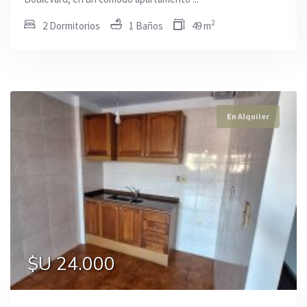
2
2 Dormitorios
1 Baños
49 m
En Alquiler
En Alquiler
En Alquiler
$U 24.000
$U 52.000
$U 45.000