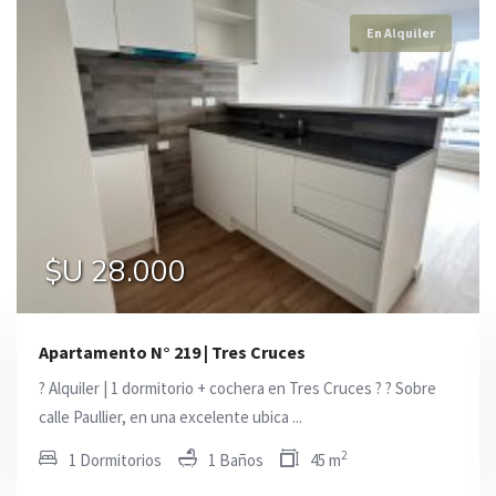
En Alquiler
En Alquiler
En Alquiler
$U 36.000
$U 28.000
0
Apartamento N° 219 | Tres Cruces
? Alquiler | 1 dormitorio + cochera en Tres Cruces ? ? Sobre
calle Paullier, en una excelente ubica ...
2
1 Dormitorios
1 Baños
45 m