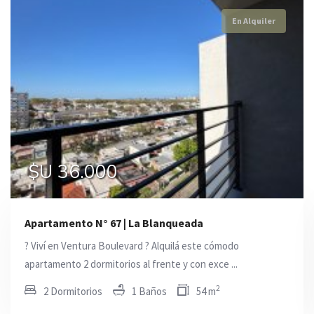
En Alquiler
En Alquiler
En Alquiler
$U 36.000
$U 28.000
0
Apartamento N° 67 | La Blanqueada
? Viví en Ventura Boulevard ? Alquilá este cómodo
apartamento 2 dormitorios al frente y con exce ...
2
2 Dormitorios
1 Baños
54 m