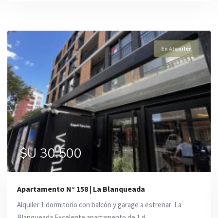
En Alquiler
En Alquiler
En Alquiler
$U 31.900
$U 30.500
$U 24.500
Apartamento N° 158 | La Blanqueada
Alquiler 1 dormitorio con balcón y garage a estrenar  La
Blanqueada Excelente apartamento de 1 d ...