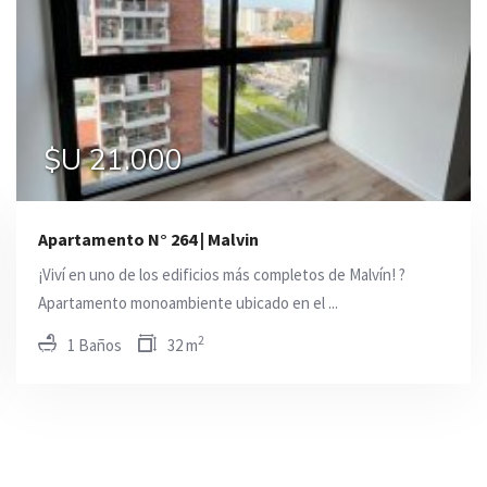
$U 27.500
$U 39.500
$U 21.000
Apartamento N° 264 | Malvi­n
¡Viví en uno de los edificios más completos de Malvín! ?
Apartamento monoambiente ubicado en el ...
2
1 Baños
32 m