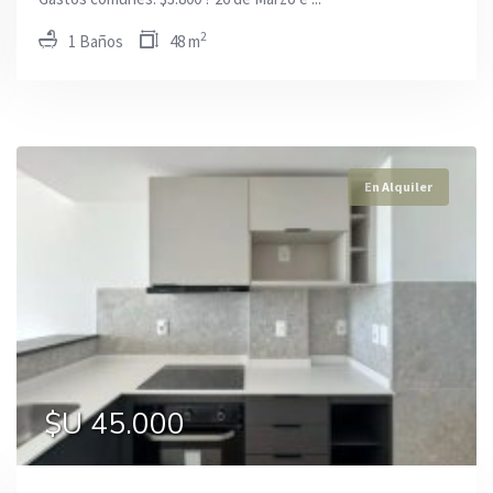
2
1 Baños
48 m
En Alquiler
En Alquiler
En Alquiler
$U 24.000
$U 52.000
$U 45.000