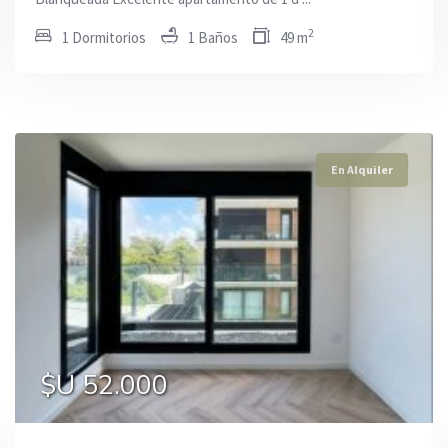
2
1 Dormitorios
1 Baños
49 m
En Alquiler
En Alquiler
En Alquiler
$U 24.000
$U 52.000
$U 45.000