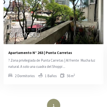
$U 27.500
$U 39.500
$U 21.000
Apartamento N° 263 | Punta Carretas
? Zona privilegiada de Punta Carretas | Al frente  Mucha luz
natural. A solo una cuadra del Shoppi ...
2
2 Dormitorios
1 Baños
56 m
1