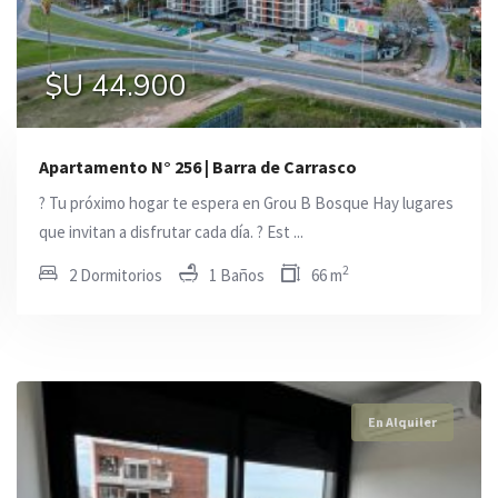
$U 26.000
$U 52.000
$U 44.900
Apartamento N° 256 | Barra de Carrasco
? Tu próximo hogar te espera en Grou B Bosque Hay lugares
que invitan a disfrutar cada día. ? Est ...
2
2 Dormitorios
1 Baños
66 m
En Alquiler
En Alquiler
En Alquiler