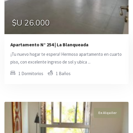
$U 26.000
$U 52.000
$U 44.900
Apartamento N° 254 | La Blanqueada
¡Tu nuevo hogar te espera! Hermoso apartamento en cuarto
piso, con excelente ingreso de sol y ubica ...
1 Dormitorios
1 Baños
En Alquiler
En Alquiler
En Alquiler