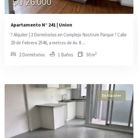
$U 26.000
$U 45.000
$U 27.000
Apartamento N° 241 | Union
? Alquiler | 2 Dormitorios en Complejo Nostrum Parque ? Calle
20 de Febrero 2546, a metros de Av. 8 ...
2
2 Dormitorios
1 Baños
50 m
En Alquiler
En Alquiler
En Alquiler