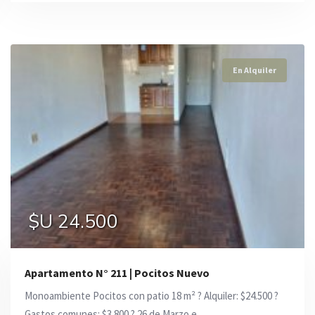
En Alquiler
En Alquiler
En Alquiler
$U 31.900
$U 30.500
$U 24.500
Apartamento N° 211 | Pocitos Nuevo
Monoambiente Pocitos con patio 18 m² ? Alquiler: $24.500 ?
Gastos comunes: $3.800 ? 26 de Marzo e ...