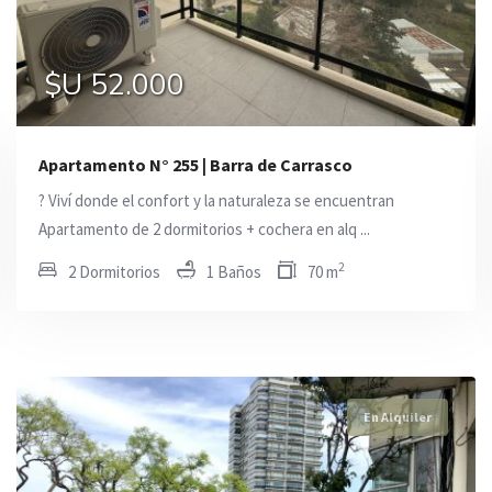
$U 26.000
$U 52.000
$U 44.900
Apartamento N° 255 | Barra de Carrasco
? Viví donde el confort y la naturaleza se encuentran
Apartamento de 2 dormitorios + cochera en alq ...
2
2 Dormitorios
1 Baños
70 m
En Alquiler
En Alquiler
En Alquiler