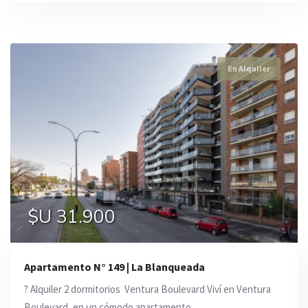
En Alquiler
En Alquiler
En Alquiler
$U 31.900
$U 30.500
$U 24.500
Apartamento N° 149 | La Blanqueada
? Alquiler 2 dormitorios  Ventura Boulevard Viví en Ventura
Boulevard, en un cómodo apartamento ...