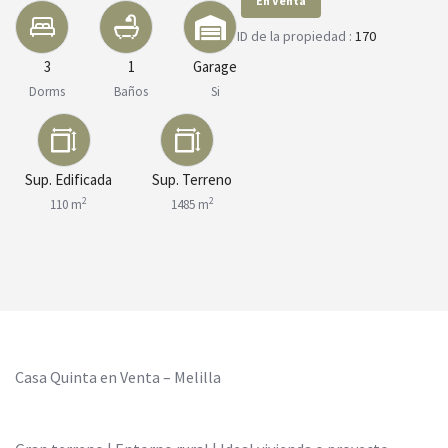
En Venta
ID de la propiedad :
170
3
1
Garage
Dorms
Baños
Si
Sup. Edificada
Sup. Terreno
2
2
110 m
1485 m
Casa Quinta en Venta – Melilla